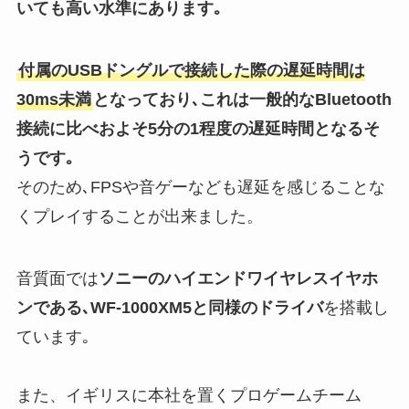
いても高い水準にあります｡
付属のUSBドングルで接続した際の遅延時間は
30ms未満
となっており､これは一般的なBluetooth
接続に比べおよそ5分の1程度の遅延時間となるそ
うです｡
そのため､FPSや音ゲーなども遅延を感じることな
くプレイすることが出来ました。
音質面では
ソニーのハイエンドワイヤレスイヤホ
ンである､WF-1000XM5と同様のドライバ
を搭載し
ています｡
また、イギリスに本社を置くプロゲームチーム