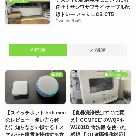
デスク周り
任せ！サンワサプライ ケーブル配
線トレー メッシュCB-CT5
2023年3月10日
新着記事
人気記事
家電
暮らしのこと
【スイッチボット hub mini
【食器洗浄機はすぐに買
のレビュー・使い方を解
え】COMFEE’ のWQP4-
説】知らなきゃ損する！ス
W2601D 食洗機 を使った
マホから家電を操作する方
感想 【IOT遠隔操作対応】