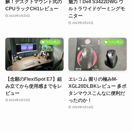
解！デスク下マウント式の
魅力！Dell S3422DWG ウ
CPUラックCH1レビュー
ルトラワイドゲーミングモ
ニター
2023年3月25日
2023年3月21日
デスク周り
デスク周り
【念願のFlexiSpot E7】組
エレコム 握りの極みM-
み立てから使用感までをレ
XGL20DLBKレビュー 多ボ
ビュー
タンマウスこんなに便利だ
ったのか！
2023年3月15日
2023年3月14日