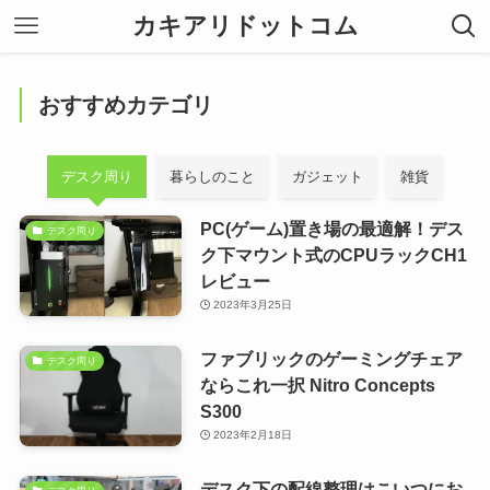
カキアリドットコム
おすすめカテゴリ
デスク周り
暮らしのこと
ガジェット
雑貨
PC(ゲーム)置き場の最適解！デス
デスク周り
ク下マウント式のCPUラックCH1
レビュー
2023年3月25日
ファブリックのゲーミングチェア
デスク周り
ならこれ一択 Nitro Concepts
S300
2023年2月18日
デスク下の配線整理はこいつにお